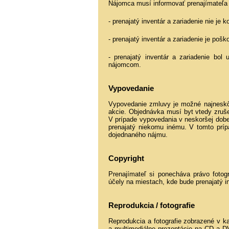
Nájomca musí informovať prenajímateľa
- prenajatý inventár a zariadenie nie je 
- prenajatý inventár a zariadenie je pošk
- prenajatý inventár a zariadenie bol
nájomcom.
Vypovedanie
Vypovedanie zmluvy je možné najneskô
akcie. Objednávka musí byt vtedy zruš
V prípade vypovedania v neskoršej dobe
prenajatý niekomu inému. V tomto prí
dojednaného nájmu.
Copyright
Prenajímateľ si ponecháva právo fotog
účely na miestach, kde bude prenajatý i
Reprodukcia / fotografie
Reprodukcia a fotografie zobrazené v ka
a multimediálne prezentácie na CD a DV