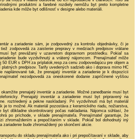
 prírodnými produktmi a farebné rozdiely nemôžu byt preto kompletne
iadenia kde môže byt odlišnosť v designe alebo materiáli.
entár a zariadenie sám, je zodpovedný za kontrolu objednávky, či je
tiež zodpovedá za zaistenie prepravy v medziach predpisov vrátane
l musí byt prevážaný v uzavretom dopravnom prostriedku. Pokiaľ sa
zariadenie bude vyzdvihnutý a vrátený nájomcom. Prenajímateľ môže
ej 50 EUR s DPH za príplatok,resp.za cenu zodpovedajúcu pre objem a
í platných predpisov. Tarify uvedených sadzieb ako i doprava mimo HC
e naplánované tak, že prenajatý inventár a zariadenie je k dispozícii
renajímateľ nezodpovedá za oneskorené dodanie zapríčinené vyššou
e okamžite prenajatý inventár a zariadenie. Možné zanedbanie musí byt
elefonicky. Prenajatý inventár a zariadenie musí byt pripravený na
ne. roztriedený a pekne naskladaný. Pri vyzdvihnutí má byt materiál
k je to možné. Ak materiál pozostáva z keramického riadu, nožiarstva,
 byt dôkladne skontrolovaný počas nakladania. Nájomca súhlasí, že
hrá po príchode, v sklade prenajímateľa. Prenajímateľ garantuje, že
zi zhromaždením a prepočítaním v sklade. Pokiaľ bol dohodnutý iný
 a zariadenie bude zhromaždený po skončení akcie.
nsportu do skladu prenajímateľa ako i pri prepočítavaní v sklade, aby