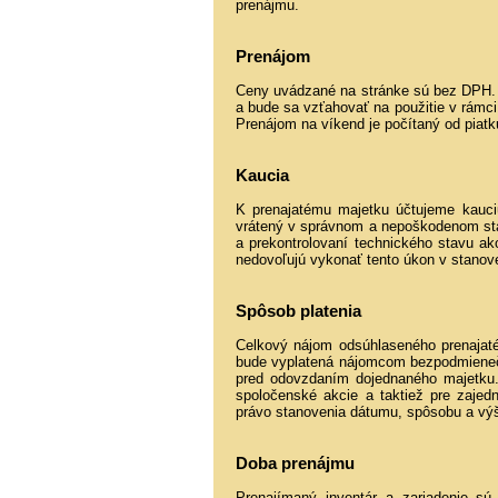
prenájmu.
Prenájom
Ceny uvádzané na stránke sú bez DPH. 
a bude sa vzťahovať na použitie v rámci
Prenájom na víkend je počítaný od piat
Kaucia
K prenajatému majetku účtujeme kauciu
vrátený v správnom a nepoškodenom sta
a prekontrolovaní technického stavu ako
nedovoľujú vykonať tento úkon v stanov
Spôsob platenia
Celkový nájom odsúhlaseného prenajaté
bude vyplatená nájomcom bezpodmienečne
pred odovzdaním dojednaného majetku. 
spoločenské akcie a taktiež pre zajed
právo stanovenia dátumu, spôsobu a vý
Doba prenájmu
Prenajímaný inventár a zariadenie s