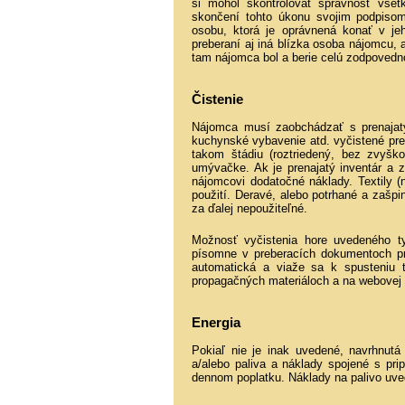
si mohol skontrolovať správnosť vše
skončení tohto úkonu svojim podpisom.
osobu, ktorá je oprávnená konať v je
preberaní aj iná blízka osoba nájomcu,
tam nájomca bol a berie celú zodpovedn
Čistenie
Nájomca musí zaobchádzať s prenajatý
kuchynské vybavenie atd. vyčistené pre
takom štádiu (roztriedený, bez zvyšk
umývačke. Ak je prenajatý inventár a z
nájomcovi dodatočné náklady. Textily (
použití. Deravé, alebo potrhané a zašpin
za ďalej nepoužiteľné.
Možnosť vyčistenia hore uvedeného t
písomne v preberacích dokumentoch pr
automatická a viaže sa k spusteniu t
propagačných materiáloch a na webovej 
Energia
Pokiaľ nie je inak uvedené, navrhnut
a/alebo paliva a náklady spojené s pri
dennom poplatku. Náklady na palivo uve