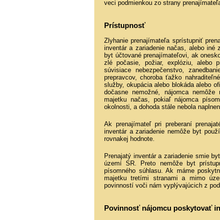
veci podmienkou zo strany prenajímateľ
Prístupnosť
Zlyhanie prenajímateľa sprístupniť pren
inventár a zariadenie načas, alebo iné
byt účtované prenajímateľovi, ak onesk
zlé počasie, požiar, explóziu, alebo
súvisiace nebezpečenstvo, zanedbani
prepravcov, choroba ťažko nahraditeľné
služby, okupácia alebo blokáda alebo of
dočasne nemožné, nájomca nemôže roz
majetku načas, pokiaľ nájomca písom
okolnosti, a dohoda stále nebola naplne
Ak prenajímateľ pri preberaní prenaja
inventár a zariadenie nemôže byt použ
rovnakej hodnote.
Prenajatý inventár a zariadenie smie b
území SR. Preto nemôže byt prístup
písomného súhlasu. Ak máme poskytnú
majetku tretími stranami a mimo úz
povinností voči nám vyplývajúcich z pod
Povinnosť nájomcu poskytovať i