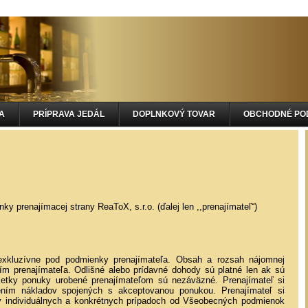
A
PRÍPRAVA JEDÁL
DOPLNKOVÝ TOVAR
OBCHODNÉ PO
prenajímacej strany ReaToX, s.r.o. (ďalej len ,,prenajímateľ“)
exkluzívne pod podmienky prenajímateľa. Obsah a rozsah nájomnej
 prenajímateľa. Odlišné alebo prídavné dohody sú platné len ak sú
etky ponuky urobené prenajímateľom sú nezáväzné. Prenajímateľ si
ením nákladov spojených s akceptovanou ponukou. Prenajímateľ si
v individuálnych a konkrétnych prípadoch od Všeobecných podmienok