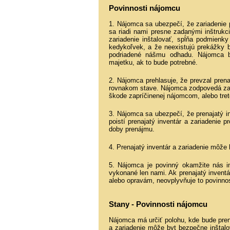
Povinnosti nájomcu
1. Nájomca sa ubezpečí, že zariadenie p
sa riadi nami presne zadanými inštrukci
zariadenie inštalovať, spĺňa podmien
kedykoľvek, a že neexistujú prekážky 
podriadené nášmu odhadu. Nájomca by
majetku, ak to bude potrebné.
2. Nájomca prehlasuje, že prevzal pren
rovnakom stave. Nájomca zodpovedá za 
škode zapríčinenej nájomcom, alebo tre
3. Nájomca sa ubezpečí, že prenajatý i
poistí prenajatý inventár a zariadenie
doby prenájmu.
4. Prenajatý inventár a zariadenie môž
5. Nájomca je povinný okamžite nás 
vykonané len nami. Ak prenajatý inventár
alebo opravám, neovplyvňuje to povinno
Stany - Povinnosti nájomcu
Nájomca má určiť polohu, kde bude prena
a zariadenie môže byt bezpečne inštal