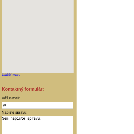
Zväčšiť mapu
Kontaktný formulár:
Váš e-mail:
Napíšte správu: