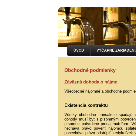
ÚVOD
VÝČAPNÉ ZARIADENI
Obchodné podmienky
Záväzná dohoda o nájme
Všeobecné nájomné a obchodné podmienky 
Existencia kontraktu
Všetky obchodné transakcie spadajú 
dohody musí byt s písomným potvrdením
písomne potvrdené prenajímateľom. Vš
necháva právo poveriť nájomcu splat
ponecháva právo odstúpiť kedykoľvek 