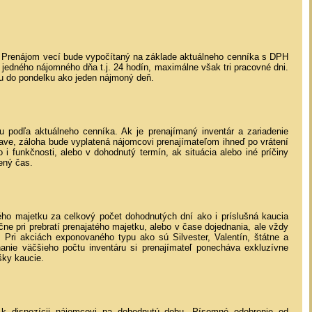
Prenájom vecí bude vypočítaný na základe aktuálneho cenníka s DPH
 jedného nájomného dňa t.j. 24 hodín, maximálne však tri pracovné dni.
ku do pondelku ako jeden nájmoný deň.
 podľa aktuálneho cenníka. Ak je prenajímaný inventár a zariadenie
ve, záloha bude vyplatená nájomcovi prenajímateľom ihneď po vrátení
 i funkčnosti, alebo v dohodnutý termín, ak situácia alebo iné príčiny
ený čas.
ho majetku za celkový počet dohodnutých dní ako i príslušná kaucia
 pri prebratí prenajatého majetku, alebo v čase dojednania, ale vždy
Pri akciách exponovaného typu ako sú Silvester, Valentín, štátne a
nanie väčšieho počtu inventáru si prenajímateľ ponecháva exkluzívne
šky kaucie.
ú k dispozícii nájomcovi na dohodnutú dobu. Písomné odobrenie od