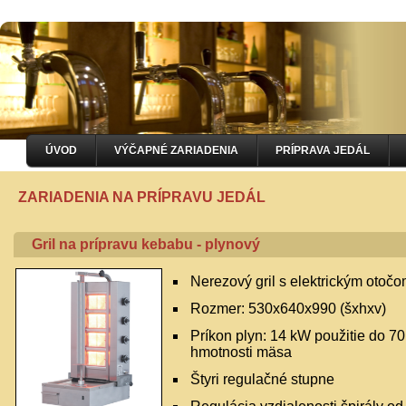
ÚVOD
VÝČAPNÉ ZARIADENIA
PRÍPRAVA JEDÁL
ZARIADENIA NA PRÍPRAVU JEDÁL
Gril na prípravu kebabu - plynový
Nerezový gril s elektrickým otoč
Rozmer: 530x640x990 (šxhxv)
Príkon plyn: 14 kW použitie do 70
hmotnosti mäsa
Štyri regulačné stupne