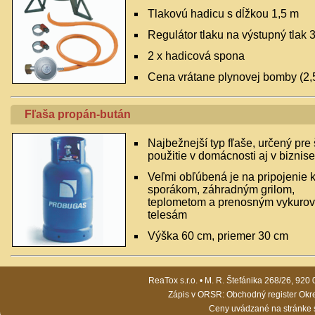
Tlakovú hadicu s dĺžkou 1,5 m
Regulátor tlaku na výstupný tlak 
2 x hadicová spona
Cena vrátane plynovej bomby (2,
Fľaša propán-bután
Najbežnejší typ fľaše, určený pre 
použitie v domácnosti aj v biznise
Veľmi obľúbená je na pripojenie 
sporákom, záhradným grilom,
teplometom a prenosným vykuro
telesám
Výška 60 cm, priemer 30 cm
ReaTox s.r.o. • M. R. Štefánika 268/26, 9
Zápis v ORSR: Obchodný register Okre
Ceny uvádzané na stránke 