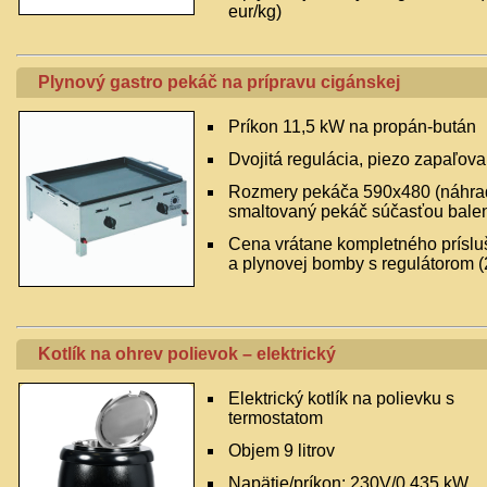
eur/kg)
Plynový gastro pekáč na prípravu cigánskej
Príkon 11,5 kW na propán-bután
Dvojitá regulácia, piezo zapaľova
Rozmery pekáča 590x480 (náhra
smaltovaný pekáč súčasťou balen
Cena vrátane kompletného príslu
a plynovej bomby s regulátorom (
Kotlík na ohrev polievok – elektrický
Elektrický kotlík na polievku s
termostatom
Objem 9 litrov
Napätie/príkon: 230V/0,435 kW