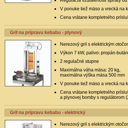
Regulácia vzdialenosti špirály od 
V ponuke tiež mäso a vrecká na 
Cena vrátane kompletného príslu
Gril na prípravu kebabu - plynový
Nerezový gril s elektrickým otoč
Výkon 7 kW, palivo: propán-bután
2 regulačné stupne
Maximálna váha mäsa: 20 kg,
maximálna výška mäsa 500 mm
V ponuke tiež mäso a vrecká na 
Cena vrátane kompletného príslu
a plynovej bomby s regulátorom (
Gril na prípravu kebabu - elektrický
Nerezový gril s elektrickým otoč