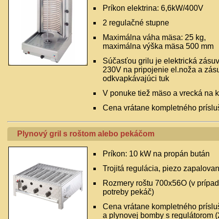
Príkon elektrina: 6,6kW/400V
2 regulačné stupne
Maximálna váha mäsa: 25 kg,
maximálna výška mäsa 500 mm
Súčasťou grilu je elektrická zásu
230V na pripojenie el.noža a zás
odkvapkávajúci tuk
V ponuke tiež mäso a vrecká na 
Cena vrátane kompletného príslu
Plynový gril s roštom alebo pekáčom
Príkon: 10 kW na propán bután
Trojitá regulácia, piezo zapalovan
Rozmery roštu 700x56O (v prípa
potreby pekáč)
Cena vrátane kompletného príslu
a plynovej bomby s regulátorom (